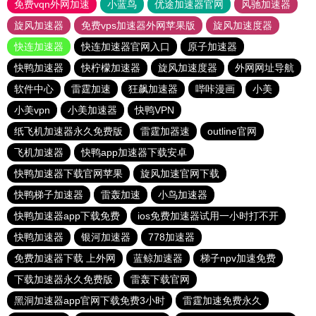
免费vqn外网加速
小蓝鸟
优途加速器官网
风驰加速器
旋风加速器
免费vps加速器外网苹果版
旋风加速度器
快连加速器
快连加速器官网入口
原子加速器
快鸭加速器
快柠檬加速器
旋风加速度器
外网网址导航
软件中心
雷霆加速
狂飙加速器
哔咔漫画
小美
小美vpn
小美加速器
快鸭VPN
纸飞机加速器永久免费版
雷霆加器速
outline官网
飞机加速器
快鸭app加速器下载安卓
快鸭加速器下载官网苹果
旋风加速官网下载
快鸭梯子加速器
雷轰加速
小鸟加速器
快鸭加速器app下载免费
ios免费加速器试用一小时打不开
快鸭加速器
银河加速器
778加速器
免费加速器下载 上外网
蓝鲸加速器
梯子npv加速免费
下载加速器永久免费版
雷轰下载官网
黑洞加速器app官网下载免费3小时
雷霆加速免费永久