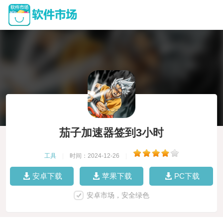
茄子加速器签到3小时
工具
|
时间：2024-12-26
|
安卓下载
苹果下载
PC下载
安卓市场，安全绿色