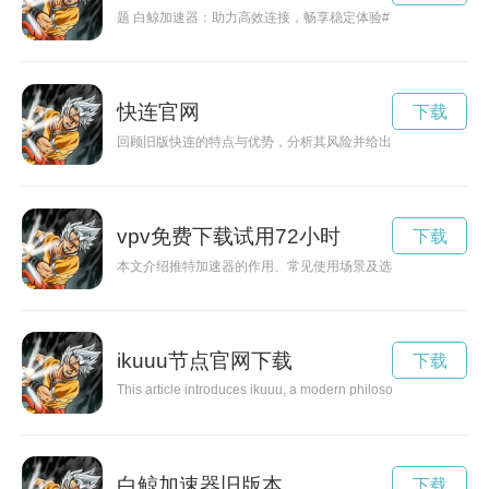
题 白鲸加速器：助力高效连接，畅享稳定体验# 关键词 白
快连官网
下载
回顾旧版快连的特点与优势，分析其风险并给出迁移与保留的实
vpv免费下载试用72小时
下载
本文介绍推特加速器的作用、常见使用场景及选择时的注意事项，帮
ikuuu节点官网下载
下载
This article introduces ikuuu, a modern philosophy that blends m
白鲸加速器旧版本
下载