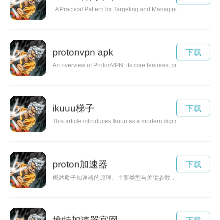
: A Practical Pattern for Targeting and Managing Links in Web Int
protonvpn apk
下载
An overview of ProtonVPN: its core features, privacy protections
ikuuu梯子
下载
This article introduces Ikuuu as a modern digital concept or pla
proton加速器
下载
概述质子加速器的原理、主要类型与关键参数，介绍其在科研、