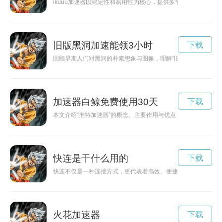
ikuuu加速器以稳定性和易用性为核心，提供多节点、智能分
旧版黑洞加速能领3小时
下载
回顾早期人们对黑洞的朴素想象与图像，理解“旧版黑洞”作为科
加速器白鲸免费使用30天
下载
本文介绍“推特加速器”的概念、主要作用与优点，并提醒用户关
快连是干什么用的
下载
快连不仅是一种连接方式，更代表着高效、便捷与稳定的使用体
火花加速器
下载