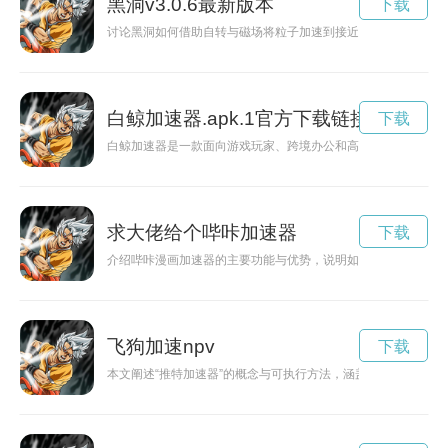
黑洞v3.0.6最新版本
下载
讨论黑洞如何借助自转与磁场将粒子加速到接近光速，及其观测
白鲸加速器.apk.1官方下载链接
下载
白鲸加速器是一款面向游戏玩家、跨境办公和高清视频用户的网
求大佬给个哔咔加速器
下载
介绍哔咔漫画加速器的主要功能与优势，说明如何选择合规安全
飞狗加速npv
下载
本文阐述“推特加速器”的概念与可执行方法，涵盖内容创作、互动